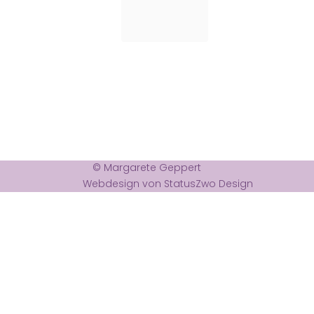
© Margarete Geppert
Webdesign von StatusZwo Design