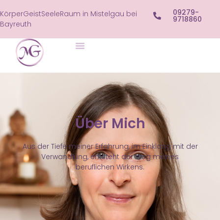
09279-
KörperGeistSeeleRaum in Mistelgau bei
9718860
Bayreuth
Über Mich
Aus der Tiefe meiner Erfahrung, im Einklang mit der
Verwandlung, entsteht der Weg meines
beruflichen Wirkens.