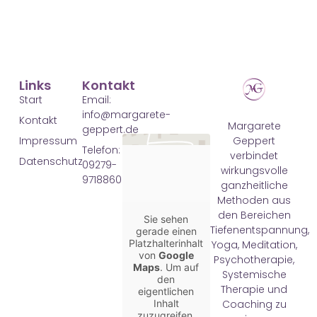
Links
Kontakt
Start
Email:
info@margarete-
Kontakt
Margarete
geppert.de
Geppert
Impressum
Telefon:
verbindet
Datenschutz
09279-
wirkungsvolle
9718860
ganzheitliche
Methoden aus
den Bereichen
Sie sehen
Tiefenentspannung,
gerade einen
Platzhalterinhalt
Yoga, Meditation,
von
Google
Psychotherapie,
Maps
. Um auf
Systemische
den
Therapie und
eigentlichen
Coaching zu
Inhalt
zuzugreifen,