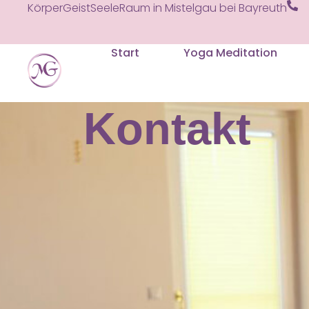
KörperGeistSeeleRaum in Mistelgau bei Bayreuth
Start
Yoga Meditation
Kontakt